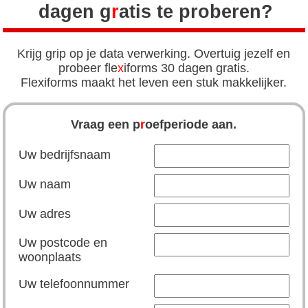
dagen g
r
atis te proberen?
Krijg grip op je data verwerking. Overtuig jezelf en
probeer fle
x
iforms 30 dagen gratis.
Flexiforms maakt het leven een stuk makkelijker.
Vraag een p
r
oefperiode aan.
Uw bedrijfsnaam
Uw naam
Uw adres
Uw postcode en
woonplaats
Uw telefoonnummer