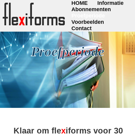
HOME
Informatie
Abonnementen
Proefperiode
Voorbeelden
Contact
Proefperiode
Klaar om fle
x
iforms voor 30